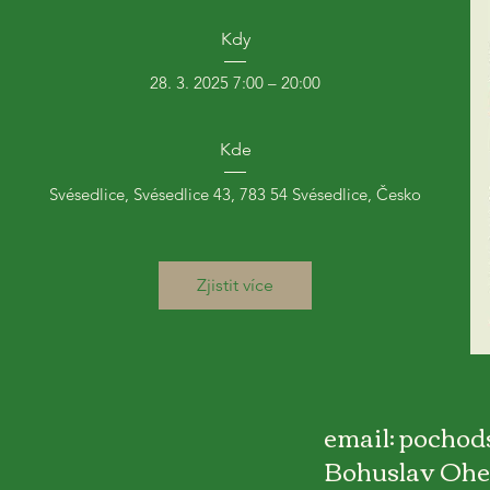
Kdy
28. 3. 2025 7:00 – 20:00
Kde
Svésedlice
, 
Svésedlice 43, 783 54 Svésedlice, Česko
Zjistit více
email:
pochod
Bohuslav Ohera