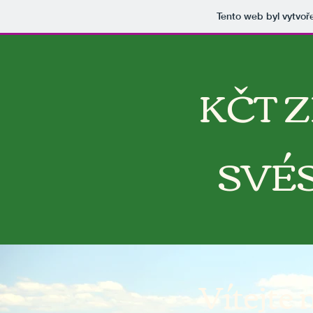
Tento web byl vytvoř
KČT 
SVÉ
Vítejte